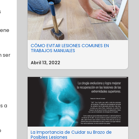
s
iene
CÓMO EVITAR LESIONES COMUNES EN
TRABAJOS MANUALES
n ser
Abril 13, 2022
s a
o
La Importancia de Cuidar su Brazo de
Posibles Lesiones