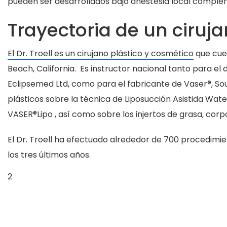
pueden ser desarrollados bajo anestesia local compl
Trayectoria de un ciruj
El Dr. Troell es un cirujano plástico y cosmético
que cue
Beach, California. Es instructor nacional tanto para el 
Eclipsemed Ltd, como para el fabricante de Vaser®, So
plásticos sobre la técnica de Liposucción Asistida Wate
VASER®Lipo , así como sobre los injertos de grasa, corpo
El Dr. Troell ha efectuado alrededor de 700 procedimien
los tres últimos años.
2