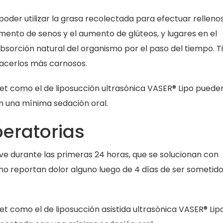
der utilizar la grasa recolectada para efectuar relleno
mento de senos y el aumento de glúteos, y lugares en el
absorción natural del organismo por el paso del tiempo. T
hacerlos más carnosos.
Jet como el de liposucción ultrasónica VASER® Lipo puede
n una mínima sedación oral.
eratorias
eve durante las primeras 24 horas, que se solucionan con
 no reportan dolor alguno luego de 4 días de ser sometido
et como el de liposucción asistida ultrasónica VASER® Lip