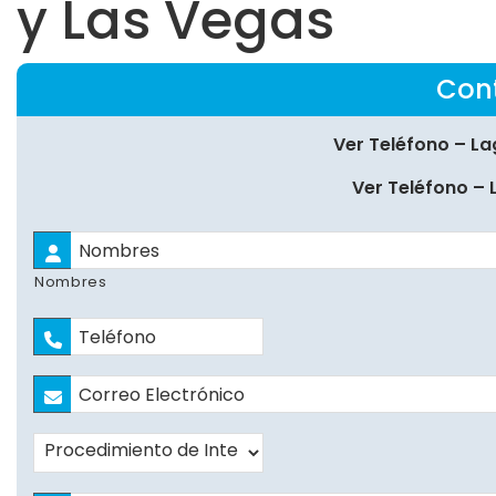
y Las Vegas
Con
Ver Teléfono – L
Ver Teléfono – 
*
Nombres
Teléfono
*
Correo
Electrónico
*
Procedimiento
de
Interés