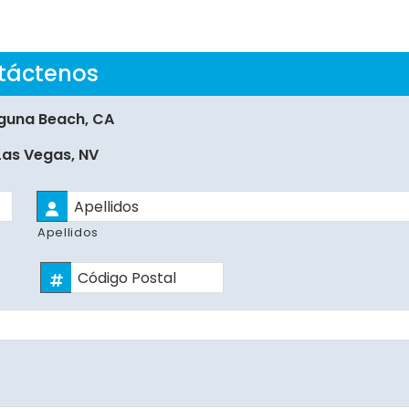
táctenos
aguna Beach, CA
Las Vegas, NV
Apellidos
Código
Postal